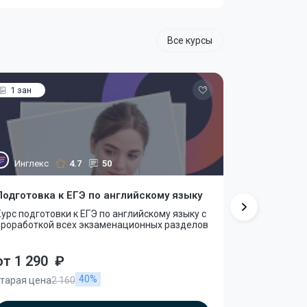
Все курсы
1 зан
1 зан
Инглекс
4.7
50
Инглекс
Подготовка к ЕГЭ по английскому языку
Английски
урс подготовки к ЕГЭ по английскому языку с
Индивидуал
проработкой всех экзаменационных разделов
для школьни
экзаменам
от 1 290
₽
от 1 290
40%
старая цена
2 160
старая цена