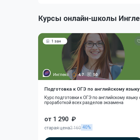
Курсы онлайн-школы Ингле
1 зан
Инглекс
4.7
50
Подготовка к ОГЭ по английскому языку
Курс подготовки к ОГЭ по английскому языку 
проработкой всех разделов экзамена
от 1 290
₽
40%
старая цена
2 160