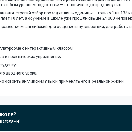
 с любым уровнем подготовки — от новичков до продвинутых.
вания: строгий отбор проходят лишь единицы — только 1 из 138 
яет 10 лет, а обучение в школе уже прошли свыше 24 000 человек
правлениям: английский для общения и путешествий, для работы и 
-платформе с интерактивным классом;
в и практических упражнений;
туденту;
го вводного урока.
о освоить английский язык и применять его в реальной жизни.
школе?
ователями!