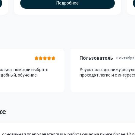
Подробнее
Пользователь
5 октября
вольна: помогли выбрать
Учусь полгода, вижу резул
удобный, обучение
проходят легко и с интерес
кс
, основанная преподавателями и работающая на рынке более 12 ле