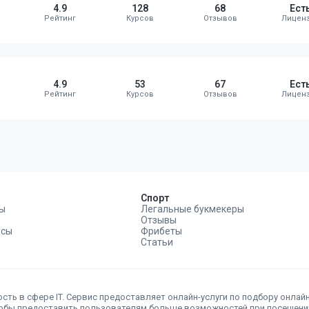
4.9
128
68
Ест
4.9
53
67
Ест
Спорт
ы
Легальные букмекеры
Отзывы
рсы
Фрибеты
Статьи
сть в сфере IT. Сервис предоставляет онлайн-услуги по подбору онлай
тобы предоставить пользователям больше возможностей при посещении