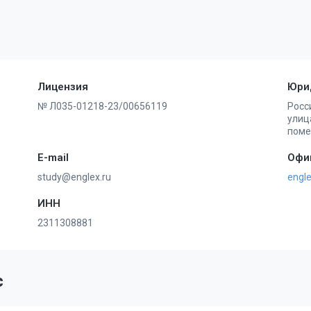
Лицензия
Юри
№ Л035-01218-23/00656119
Росс
улица
поме
E-mail
Офи
study@englex.ru
engle
ИНН
2311308881
с