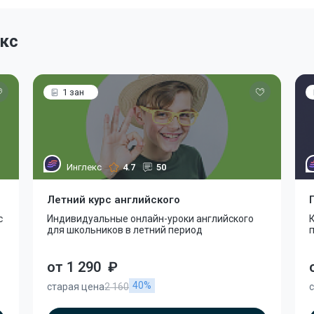
кс
1 зан
Инглекс
4.7
50
Летний курс английского
с
Индивидуальные онлайн-уроки английского
К
для школьников в летний период
от 1 290
₽
40%
старая цена
2 160