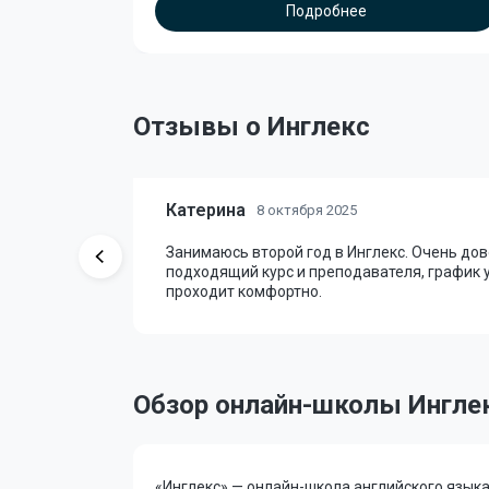
Подробнее
Отзывы о Инглекс
Катерина
8 октября 2025
к ждёшь
Занимаюсь второй год в Инглекс. Очень до
подходящий курс и преподавателя, график 
проходит комфортно.
Обзор онлайн-школы Ингле
«Инглекс» — онлайн-школа английского языка