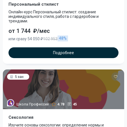
Персональный стилист
Онлайн-курс Персональный стилист: создание
индивидуального стиля, работа с гардеробом и
трендами.
от 1 744
₽/мес
48%
или сразу 54 050 ₽
102 953
Подробнее
5 зан
Школа Профессий
4.78
45
Сексология
Изучите основы сексологии: определение нормы и