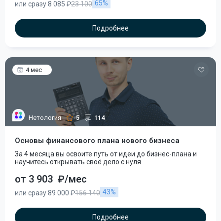
65%
или сразу 8 085 ₽
23 100
Подробнее
4 мес
Нетология
5
114
Основы финансового плана нового бизнеса
За 4 месяца вы освоите путь от идеи до бизнес-плана и
научитесь открывать своё дело с нуля.
от 3 903
₽/мес
43%
или сразу 89 000 ₽
156 140
Подробнее