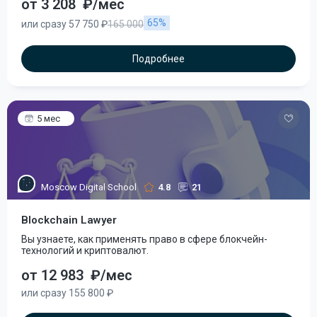
от 3 208
₽/мес
65%
или сразу 57 750 ₽
165 000
Подробнее
5 мес
Moscow Digital School
4.8
21
Blockchain Lawyer
Вы узнаете, как применять право в сфере блокчейн-
технологий и криптовалют.
от 12 983
₽/мес
или сразу 155 800 ₽