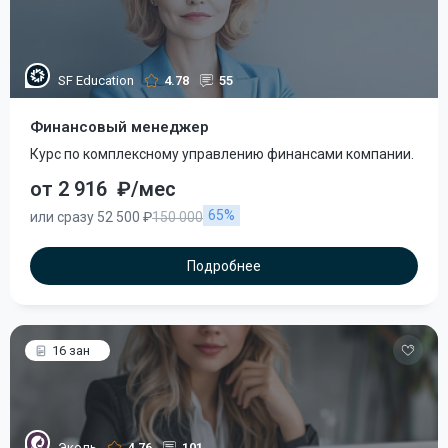
SF Education
4.78
55
Финансовый менеджер
Курс по комплексному управлению финансами компании.
от 2 916
₽/мес
65%
или сразу 52 500 ₽
150 000
Подробнее
16 зан
Эколь
4.76
101