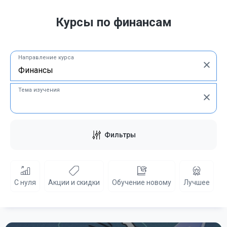
Курсы по финансам
Направление курса
Тема изучения
Фильтры
С нуля
Акции и скидки
Обучение новому
Лучшее
Б