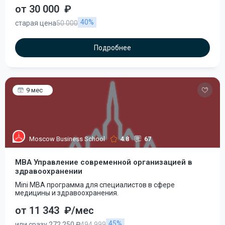
от 30 000
₽
40%
старая цена
50 000
Подробнее
9 мес
Moscow Business School
4.8
67
MBA Управление современной организацией в
здравоохранении
Mini MBA программа для специалистов в сфере
медицины и здравоохранения.
от 11 343
₽/мес
45%
или сразу 272 250 ₽
494 999