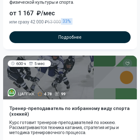
физической культуры и спорта.
от 1 167
₽/мес
33%
или сразу 42 000 ₽
63 000
Подробнее
600 ч
5 мес
ЦАППКК
4.78
99
Тренер-преподаватель по избранному виду спорта
(хоккей)
Курс готовит тренеров-преподавателей по хоккею.
Рассматриваются техника катания, стратегия игры и
методика тренировочного процесса.