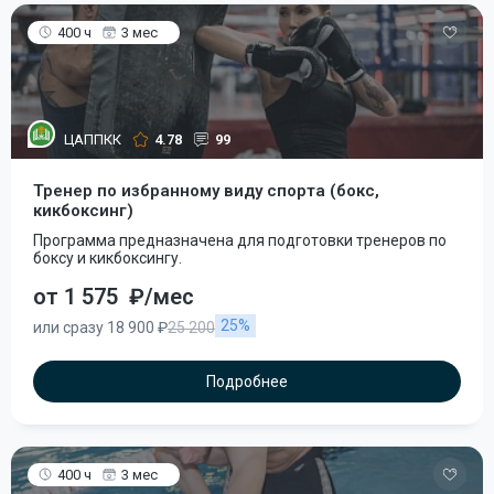
400 ч
3 мес
ЦАППКК
4.78
99
Тренер по избранному виду спорта (бокс,
кикбоксинг)
Программа предназначена для подготовки тренеров по
боксу и кикбоксингу.
от 1 575
₽/мес
25%
или сразу 18 900 ₽
25 200
Подробнее
400 ч
3 мес