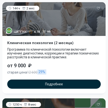
144 ч
2 мес
ЦАППКК
4.78
99
Клиническая психология (2 месяца)
Программа по клинической психологии включает
изучение диагностики, коррекции и терапии психических
расстройств в клинической практике.
от 9 000
₽
29%
старая цена
12 600
Подробнее
1250 ч
8 мес