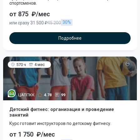
спортсменов.
от 875
₽/мес
30%
или сразу 31 500 ₽
45 200
Подробнее
570 ч
4 мес
ЦАППКК
4.78
99
Детский фитнес: организация и проведение
занятий
Курс готовит инструкторов по детскому фитнесу.
от 1 750
₽/мес