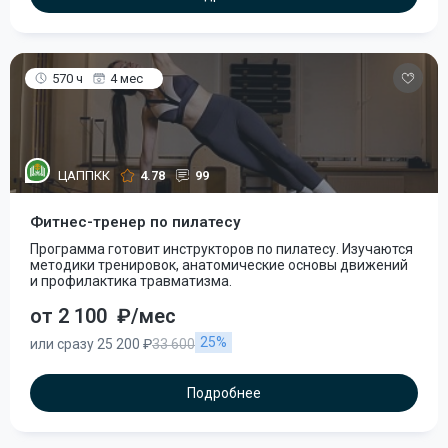
570 ч
4 мес
ЦАППКК
4.78
99
Фитнес-тренер по пилатесу
Программа готовит инструкторов по пилатесу. Изучаются
методики тренировок, анатомические основы движений
и профилактика травматизма.
от 2 100
₽/мес
25%
или сразу 25 200 ₽
33 600
Подробнее