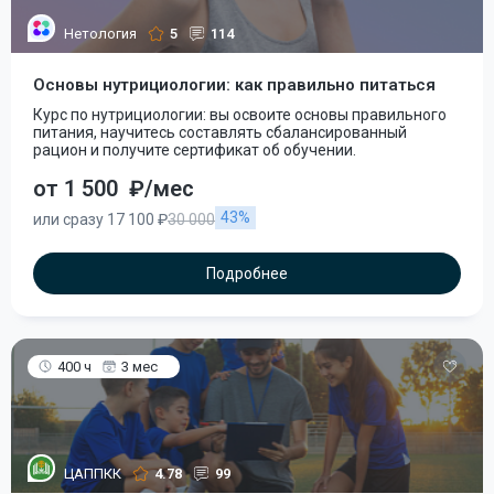
Нетология
5
114
Основы нутрициологии: как правильно питаться
Курс по нутрициологии: вы освоите основы правильного
питания, научитесь составлять сбалансированный
рацион и получите сертификат об обучении.
от 1 500
₽/мес
43%
или сразу 17 100 ₽
30 000
Подробнее
400 ч
3 мес
ЦАППКК
4.78
99