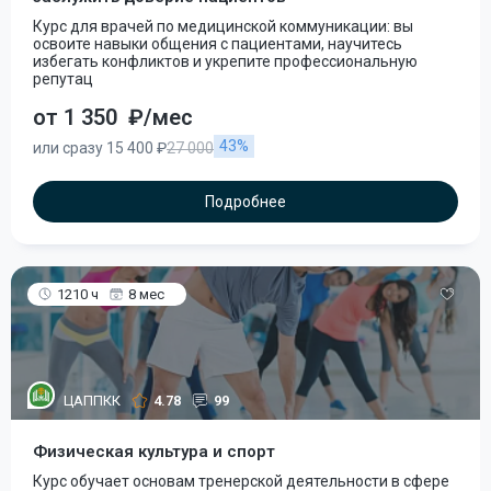
Курс для врачей по медицинской коммуникации: вы
освоите навыки общения с пациентами, научитесь
избегать конфликтов и укрепите профессиональную
репутац
от 1 350
₽/мес
43%
или сразу 15 400 ₽
27 000
Подробнее
1210 ч
8 мес
ЦАППКК
4.78
99
Физическая культура и спорт
Курс обучает основам тренерской деятельности в сфере