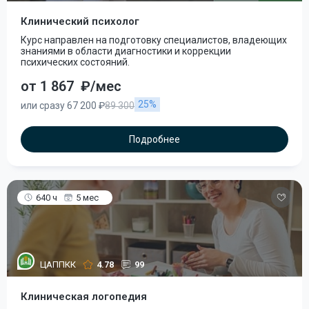
Клинический психолог
Курс направлен на подготовку специалистов, владеющих
знаниями в области диагностики и коррекции
психических состояний.
от 1 867
₽/мес
25%
или сразу 67 200 ₽
89 300
Подробнее
640 ч
5 мес
ЦАППКК
4.78
99
Клиническая логопедия