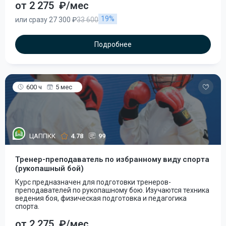
от 2 275
₽/мес
19%
или сразу 27 300 ₽
33 600
Подробнее
600 ч
5 мес
ЦАППКК
4.78
99
Тренер-преподаватель по избранному виду спорта
(рукопашный бой)
Курс предназначен для подготовки тренеров-
преподавателей по рукопашному бою. Изучаются техника
ведения боя, физическая подготовка и педагогика
спорта.
от 2 275
₽/мес