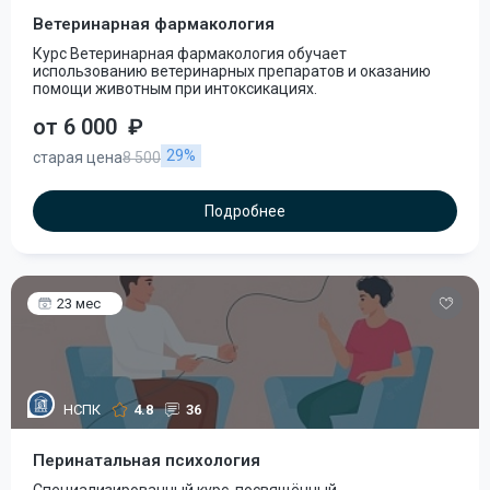
Ветеринарная фармакология
Курс Ветеринарная фармакология обучает
использованию ветеринарных препаратов и оказанию
помощи животным при интоксикациях.
от 6 000
₽
29%
старая цена
8 500
Подробнее
23 мес
НСПК
4.8
36
Перинатальная психология