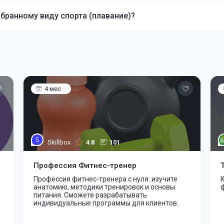
збранному виду спорта (плавание)?
4 мес
Skillbox
4.8
101
Профессия Фитнес-тренер
Профессия фитнес-тренера с нуля: изучите
анатомию, методики тренировок и основы
питания. Сможете разрабатывать
индивидуальные программы для клиентов.