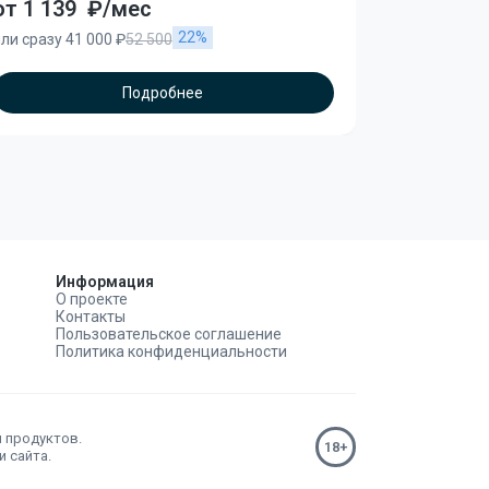
от 1 139
₽/мес
от 2 100
22%
ли сразу 41 000 ₽
52 500
или сразу 25
Подробнее
Информация
О проекте
Контакты
Пользовательское соглашение
Политика конфиденциальности
н продуктов.
 сайта.