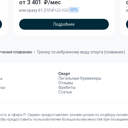
от 3 401
₽/мес
50%
или сразу 61 210 ₽
122 420
и
Подробнее
учения плаванию
Тренер по избранному виду спорта (плавание)
Спорт
ы
Легальные букмекеры
Отзывы
рсы
Фрибеты
Статьи
сть в сфере IT. Сервис предоставляет онлайн-услуги по подбору онлай
тобы предоставить пользователям больше возможностей при посещении