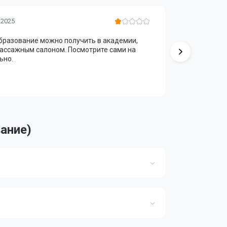
Тимур Ю
 2025
образование можно получить в академии,
Заканчива
массажным салоном. Посмотрите сами на
квалифика
ьно.
интересна
знаний и н
ание)