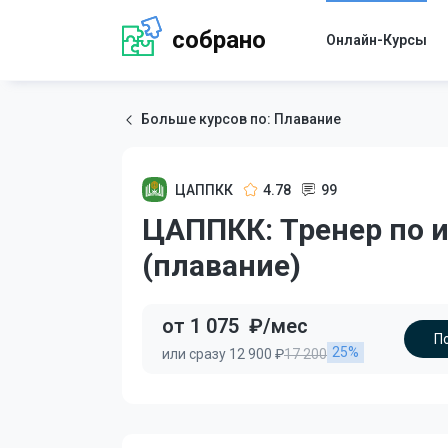
собрано
Онлайн-Курсы
Больше курсов по: Плавание
ЦАППКК
4.78
99
ЦАППКК: Тренер по 
(плавание)
от 1 075
₽/мес
П
25%
или сразу 12 900 ₽
17 200