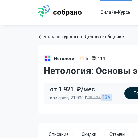
собрано
Онлайн-Курсы
Больше курсов по: Деловое общение
Нетология
5
114
Нетология: Основы 
от 1 921
₽/мес
П
43%
или сразу 21 900 ₽
38 436
Описание
Скидки
Отзывы