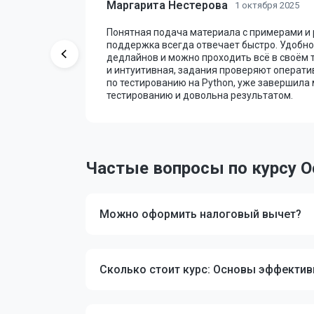
Маргарита Нестерова
1 октября 2025
 уроки и
Понятная подача материала с примерами и
 проверка
поддержка всегда отвечает быстро. Удобно,
ую
дедлайнов и можно проходить всё в своём 
с помог
и интуитивная, задания проверяют операти
 взять
по тестированию на Python, уже завершила
тестированию и довольна результатом.
Частые вопросы по курсу 
Можно оформить налоговый вычет?
Сколько стоит курс: Основы эффекти