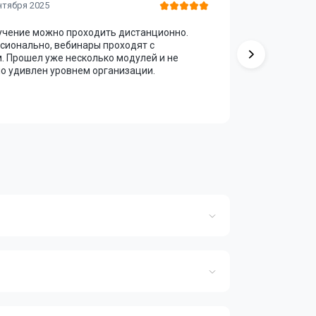
Алексей
нтября 2025
бучение можно проходить дистанционно.
Курс оказ
сионально, вебинары проходят с
упрощена и
 Прошел уже несколько модулей и не
копировани
о удивлен уровнем организации.
Маркетинг
вывод — о