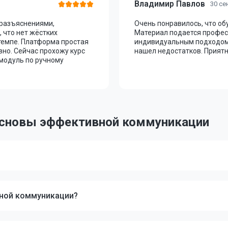
Владимир Павлов
30 се
 разъяснениями,
Очень понравилось, что о
 что нет жёстких
Материал подается профес
темпе. Платформа простая
индивидуальным подходом.
вно. Сейчас прохожу курс
нашел недостатков. Приятн
 модуль по ручному
Основы эффективной коммуникации
вной коммуникации?