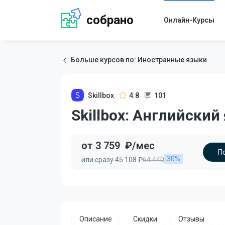
собрано
Онлайн-Курсы
Больше курсов по: Иностранные языки
Skillbox
4.8
101
Skillbox: Английски
от 3 759
₽/мес
П
30%
или сразу 45 108 ₽
64 440
Описание
Скидки
Отзывы