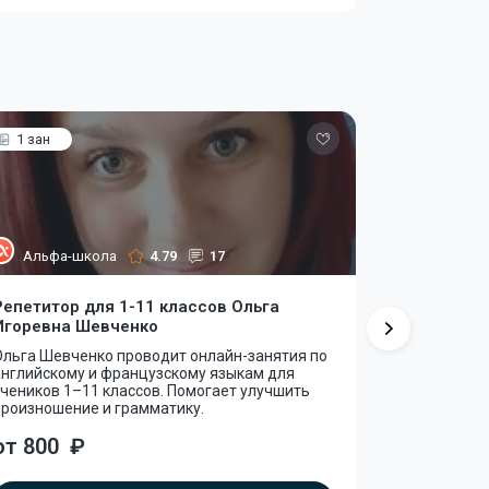
1 зан
1 зан
Альфа-школа
4.79
17
Альфа-
Репетитор для 1-11 классов Ольга
Репетитор 
Игоревна Шевченко
Ильдаровн
Ольга Шевченко проводит онлайн-занятия по
Гузель Саф
английскому и французскому языкам для
языку онлай
чеников 1–11 классов. Помогает улучшить
Уроки напра
произношение и грамматику.
письменных
от 800
₽
от 800