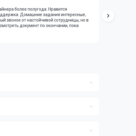
айнера более полугода. Нравится
Курс «Moti
поддержка. Домашние задания интересные,
финансах.
ный звонок от настойчивой сотрудницы, но в
суховата. 
осмотреть документ по окончании, пока
поддержив
Учиться н