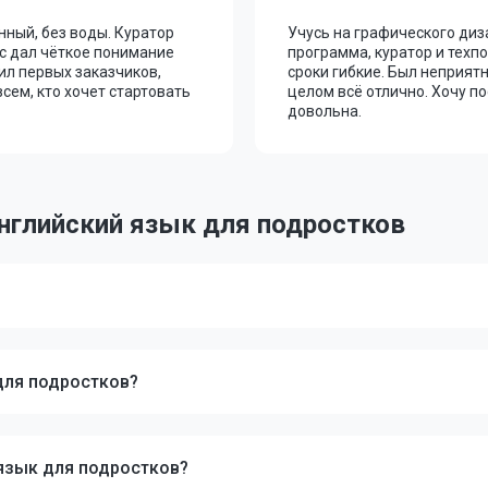
нный, без воды. Куратор
Учусь на графического диз
с дал чёткое понимание
программа, куратор и тех
ил первых заказчиков,
сроки гибкие. Был неприят
сем, кто хочет стартовать
целом всё отлично. Хочу п
довольна.
нглийский язык для подростков
для подростков?
 язык для подростков?