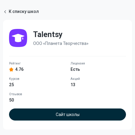
К списку школ
Talentsy
ООО «Планета Творчества»
4.76
Есть
25
13
50
Сайт школы