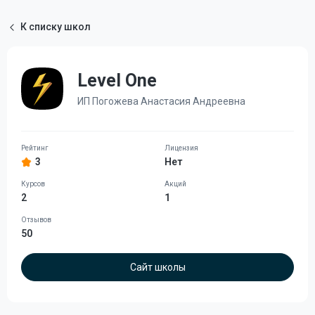
К списку школ
Level One
ИП Погожева Анастасия Андреевна
3
Нет
2
1
50
Сайт школы