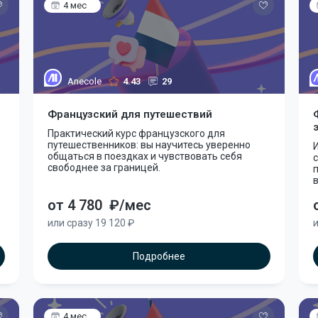
4 мес
Anecole
4.43
29
Французский для путешествий
Практический курс французского для
путешественников: вы научитесь уверенно
общаться в поездках и чувствовать себя
с
свободнее за границей.
в
от 4 780
₽/мес
или сразу 19 120 ₽
и
Подробнее
4 мес