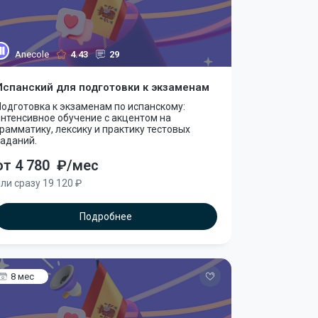
Anecole
4.43
29
Испанский для подготовки к экзаменам
одготовка к экзаменам по испанскому:
нтенсивное обучение с акцентом на
рамматику, лексику и практику тестовых
заданий.
от 4 780
₽/мес
ли сразу 19 120 ₽
Подробнее
8 мес