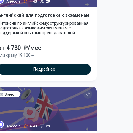
Anecole
4.43
29
Английский для подготовки к экзаменам
нтенсив по английскому: структурированная
подготовка к языковым экзаменам с
поддержкой опытных преподавателей.
от 4 780
₽/мес
ли сразу 19 120 ₽
Подробнее
8 мес
Anecole
4.43
29