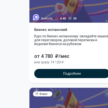
Anecole
4.43
29
Бизнес испанский
Курс по бизнес-испанскому: овладейте языко
для переговоров, деловой переписки и
ведения бизнеса за рубежом.
от 4 780
₽/мес
или сразу 19 120 ₽
Подробнее
8 мес