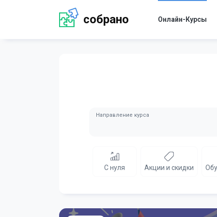
собрано
Онлайн-Курсы
Направление курса
С нуля
Акции и скидки
Обу