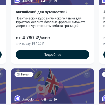
Anecole
4.43
29
Английский для путешествий
Практический курс английского языка для
И
туристов: освоите базовые фразы и сможете
уверенно чувствовать себя за границей.
от 4 780
₽/мес
или сразу 19 120 ₽
и
Подробнее
8 мес
Anecole
4.43
29