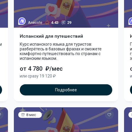
Anecole
4.43
29
Испанский для путешествий
м
Курс испанского языка для туристов:
П
разберётесь в базовых фразах и сможете
и
комфортно путешествовать по странам с
г
испанским языком.
от 4 780
₽/мес
или сразу 19 120 ₽
и
Подробнее
8 мес