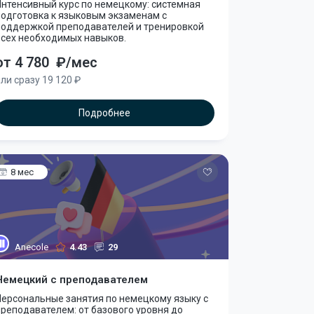
нтенсивный курс по немецкому: системная
подготовка к языковым экзаменам с
поддержкой преподавателей и тренировкой
всех необходимых навыков.
от 4 780
₽/мес
ли сразу 19 120 ₽
Подробнее
8 мес
Anecole
4.43
29
Немецкий с преподавателем
Персональные занятия по немецкому языку с
реподавателем: от базового уровня до