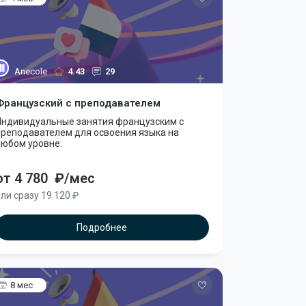
Anecole
4.43
29
Французский с преподавателем
Индивидуальные занятия французским с
преподавателем для освоения языка на
любом уровне.
от 4 780
₽/мес
ли сразу 19 120 ₽
Подробнее
8 мес