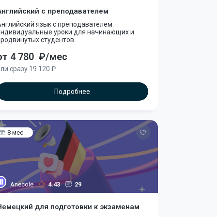
Английский с преподавателем
нглийский язык с преподавателем:
индивидуальные уроки для начинающих и
продвинутых студентов.
от 4 780
₽/мес
ли сразу 19 120 ₽
Подробнее
8 мес
Anecole
4.43
29
Немецкий для подготовки к экзаменам