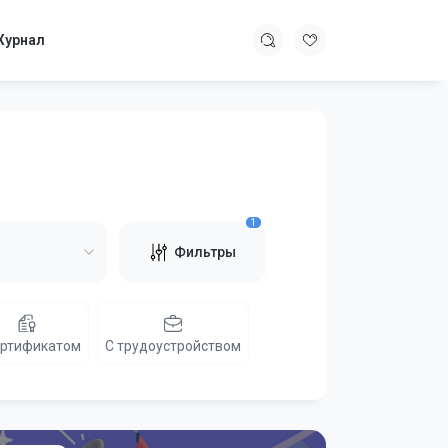
урнал
1
Фильтры
ертификатом
C трудоустройством