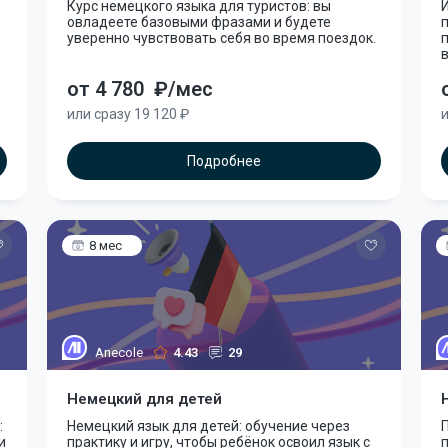
Курс немецкого языка для туристов: вы
И
овладеете базовыми фразами и будете
уверенно чувствовать себя во время поездок.
от 4 780
₽/мес
или сразу 19 120 ₽
и
Подробнее
8 мес
Anecole
4.43
29
Немецкий для детей
:
Немецкий язык для детей: обучение через
и
практику и игру, чтобы ребёнок освоил язык с
п