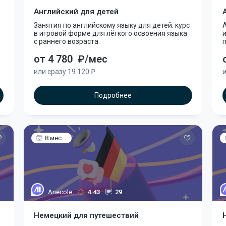
Английский для детей
Занятия по английскому языку для детей: курс
А
в игровой форме для лёгкого освоения языка
с раннего возраста.
от 4 780
₽/мес
или сразу 19 120 ₽
и
Подробнее
8 мес
Anecole
4.43
29
Немецкий для путешествий