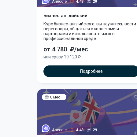
Anecole
4.43
29
Бизнес английский
Курс бизнес-английского: вы научитесь вести
переговоры, общаться с коллегами и
партнёрами и использовать язык в
профессиональной среде.
от 4 780
₽/мес
или сразу 19 120 ₽
Подробнее
8 мес
Anecole
4.43
29