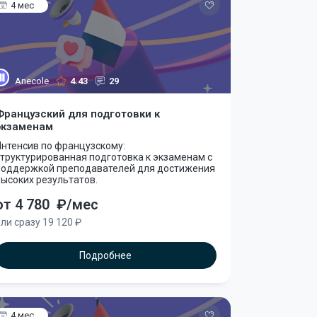
4 мес
Anecole
4.43
29
Французский для подготовки к
экзаменам
Интенсив по французскому:
труктурированная подготовка к экзаменам с
поддержкой преподавателей для достижения
ысоких результатов.
от 4 780
₽/мес
ли сразу 19 120 ₽
Подробнее
4 мес