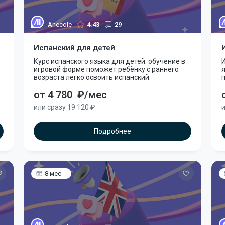
Anecole
4.43
29
Испанский для детей
Курс испанского языка для детей: обучение в
игровой форме поможет ребёнку с раннего
возраста легко освоить испанский.
п
от 4 780
₽/мес
или сразу 19 120 ₽
и
Подробнее
8 мес