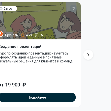
2 мес
3 мес
Бруноям
4.79
65
Нетолог
Создание презентаций
Дизайнер 
(Figma + P
урс по созданию презентаций: научитесь
оформлять идеи и данные в понятные
Курс по UX/
визуальные решения для клиентов и команд.
приложений:
анимацию и
для портфол
от 3 119
от 19 900
₽
или сразу 71
Подробнее