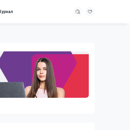
урнал