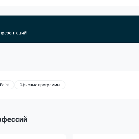
 презентаций!
Point
Офисные программы
офессий