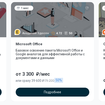
1 мес
Академия Эдюсон
4.72
50
Microsoft Office
Базовое освоение пакета Microsoft Office и
К
Google аналогов для эффективной работы с
е
документами и данными
от 3 300
₽/мес
50%
или сразу 39 600 ₽
79 200
Подробнее