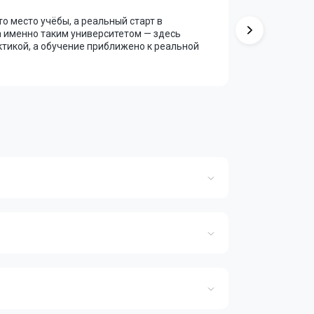
то место учёбы, а реальный старт в
Преподава
а именно таким университетом — здесь
метро, доб
актикой, а обучение приближено к реальной