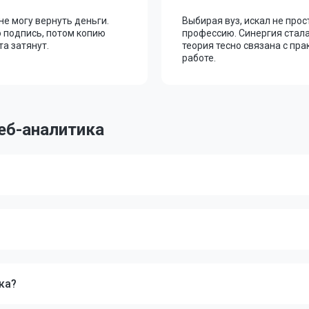
не могу вернуть деньги.
Выбирая вуз, искал не прос
 подпись, потом копию
профессию. Синергия стал
та затянут.
теория тесно связана с пр
работе.
еб-аналитика
ка?