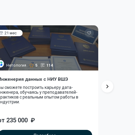
21 мес
4 мес
Нетология
5
114
Skillbox
Инженерия данных с НИУ ВШЭ
Математик
ы сможете построить карьеру дата-
Вы освоите 
нженера, обучаясь у преподавателей-
теории веро
практиков с реальным опытом работы в
Science.
ндустрии.
от 3 468
от 235 000
₽
или сразу 41