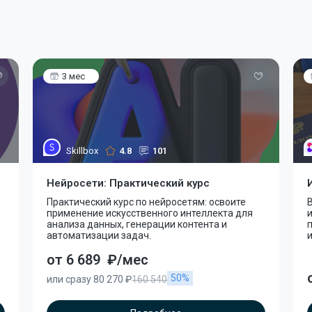
3 мес
Skillbox
4.8
101
Нейросети: Практический курс
Практический курс по нейросетям: освоите
В
применение искусственного интеллекта для
и
анализа данных, генерации контента и
автоматизации задач.
и
от 6 689
₽/мес
50%
или сразу 80 270 ₽
160 540