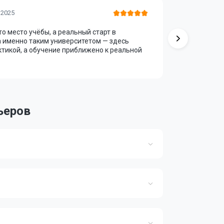
Мурат М
 2025
то место учёбы, а реальный старт в
Преподава
а именно таким университетом — здесь
метро, доб
актикой, а обучение приближено к реальной
ьеров