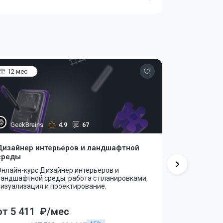
12 мес
8 мес
GeekBrains
4.9
67
Синерги
Дизайнер интерьеров и ландшафтной
Дизайнер 
среды
интерьеро
Онлайн-курс Дизайнер интерьеров и
Освойте пр
ландшафтной среды: работа с планировками,
Научитесь с
визуализация и проектирование.
коммерческ
их реализац
от 5 411
₽/мес
от 8 015