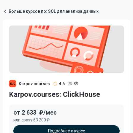
Больше курсов по: SQL для анализа данных
Karpov.courses
4.6
39
Karpov.courses: ClickHouse
от 2 633
₽/мес
или сразу 63 200 ₽
Подробнее о курсе