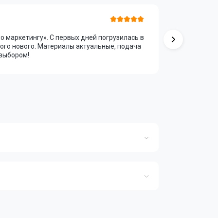
Марина 
о маркетингу». С первых дней погрузилась в
Учусь на к
ного нового. Материалы актуальные, подача
менеджмен
 выбором!
преподава