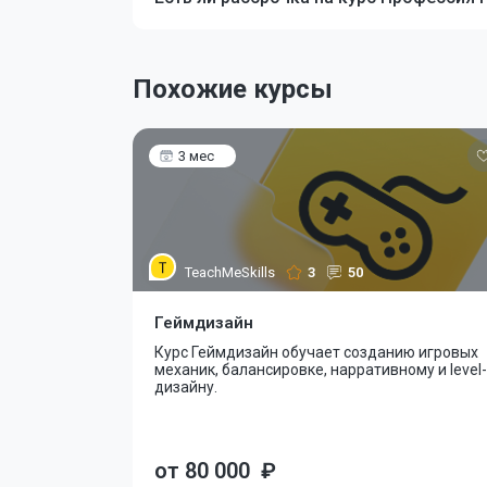
Похожие курсы
3 мес
TeachMeSkills
3
50
Геймдизайн
Курс Геймдизайн обучает созданию игровых
механик, балансировке, нарративному и level-
дизайну.
от 80 000
₽