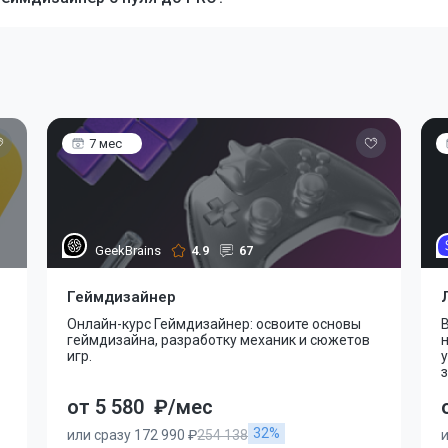
7 мес
GeekBrains
4.9
67
Геймдизайнер
Онлайн-курс Геймдизайнер: освоите основы
геймдизайна, разработку механик и сюжетов
н
игр.
от 5 580
₽/мес
32%
или сразу 172 990 ₽
254 138
и