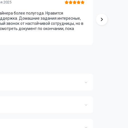
Регина Т
ря 2025
айнера более полугода. Нравится
Курс «Moti
поддержка. Домашние задания интересные,
финансах.
ный звонок от настойчивой сотрудницы, но в
суховата. 
осмотреть документ по окончании, пока
поддержив
Учиться н