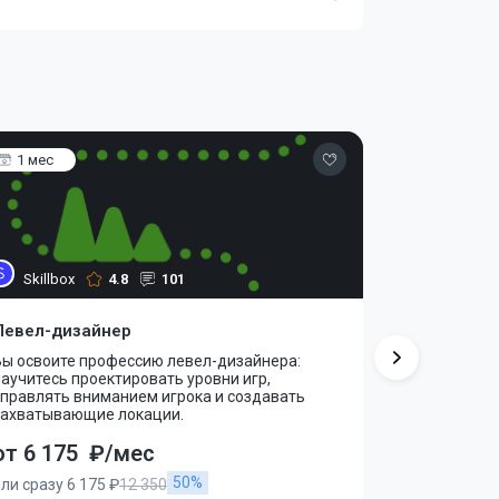
1 мес
3 мес
Skillbox
4.8
101
Skillbox
Левел-дизайнер
Геймдизай
Вы освоите профессию левел-дизайнера:
Вы изучите 
аучитесь проектировать уровни игр,
разрабатыв
управлять вниманием игрока и создавать
механику и 
захватывающие локации.
игровые ми
от 6 175
₽/мес
от 8 973
50%
ли сразу 6 175 ₽
12 350
или сразу 1