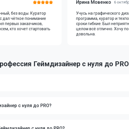
Ирина Мовенко
6 октяб
нный, без воды. Куратор
Учусь на графического диз
с дал чёткое понимание
программа, куратор и тех
ил первых заказчиков,
сроки гибкие. Был неприят
сем, кто хочет стартовать
целом всё отлично. Хочу п
довольна.
рофессия Геймдизайнер с нуля до PRO
изайнер с нуля до PRO?
Геймдизайнер с нуля до PRO?