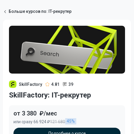
Больше курсов по: IT-рекрутер
SkillFactory
4.81
39
SkillFactory: IT-рекрутер
от 3 380
₽/мес
45%
или сразу 66 924 ₽
121 680
Подробнее о курсе