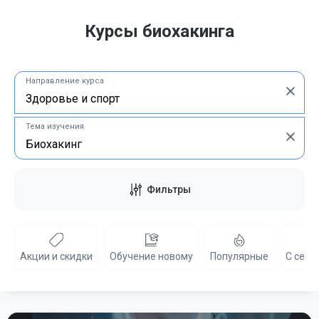
Курсы биохакинга
Направление курса
Тема изучения
Фильтры
Акции и скидки
Обучение новому
Популярные
С серт