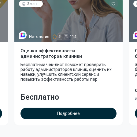
3 зан
Нетология
5
114
Оценка эффективности
администраторов клиники
Бесплатный чек-лист поможет проверить
З
работу администраторов клиник, оценить их
б
навыки, улучшить клиентский сервис и
д
повысить эффективность работы пер
Бесплатно
и
Подробнее