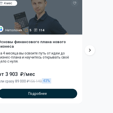
4 мес
5 мес
Нетология
5
114
SF Educa
Основы финансового плана нового
Mini-MBA:
бизнеса
Mini-MBA к
а 4 месяца вы освоите путь от идеи до
изнес-плана и научитесь открывать своё
ело с нуля.
от 3 903
₽/мес
от 5 555
43%
ли сразу 89 000 ₽
156 140
или сразу 99
Подробнее