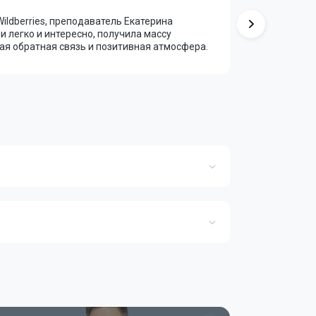
ldberries, преподаватель Екатерина
Прошла ку
и легко и интересно, получила массу
замечател
ая обратная связь и позитивная атмосфера.