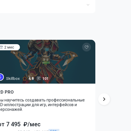
2 мес
13 мес
Skillbox
4.8
101
GeekBrai
2D PRO
3D-дженер
Вы научитесь создавать профессиональные
Онлайн-кур
D-иллюстрации для игр, интерфейсов и
моделирова
персонажей.
3D.
от 7 495
₽/мес
от 6 443