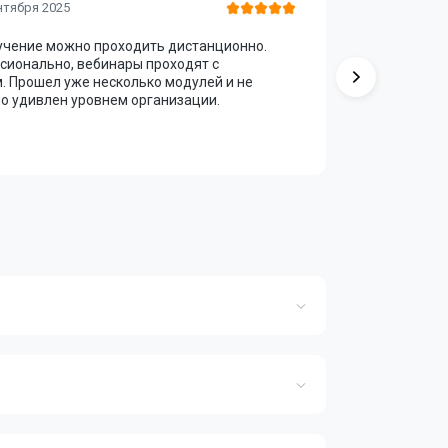
Алексей
нтября 2025
бучение можно проходить дистанционно.
Курс оказ
сионально, вебинары проходят с
упрощена и
 Прошел уже несколько модулей и не
копировани
о удивлен уровнем организации.
Маркетинг
вывод — о