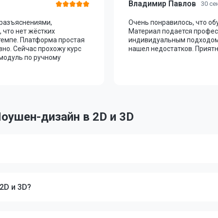
Владимир Павлов
30 се
 разъяснениями,
Очень понравилось, что о
 что нет жёстких
Материал подается профес
темпе. Платформа простая
индивидуальным подходом.
вно. Сейчас прохожу курс
нашел недостатков. Приятн
 модуль по ручному
оушен-дизайн в 2D и 3D
2D и 3D?