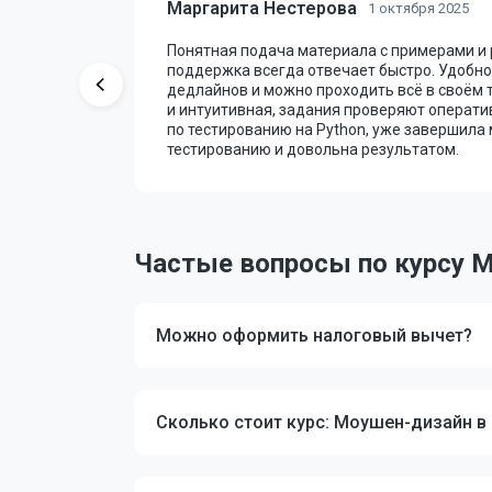
Маргарита Нестерова
1 октября 2025
 уроки и
Понятная подача материала с примерами и
 проверка
поддержка всегда отвечает быстро. Удобно,
ую
дедлайнов и можно проходить всё в своём 
с помог
и интуитивная, задания проверяют операти
 взять
по тестированию на Python, уже завершила
тестированию и довольна результатом.
Частые вопросы по курсу М
Можно оформить налоговый вычет?
Сколько стоит курс: Моушен-дизайн в 