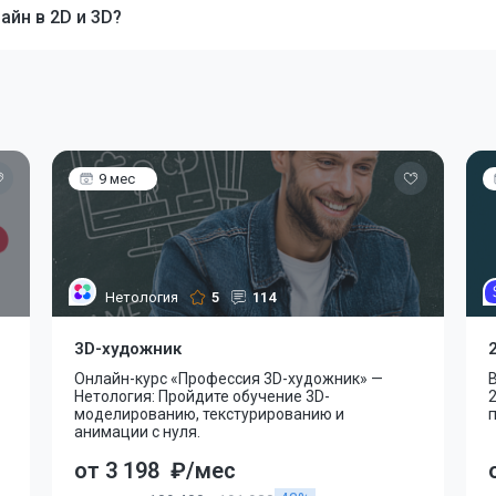
айн в 2D и 3D?
9 мес
Нетология
5
114
3D-художник
Онлайн-курс «Профессия 3D-художник» —
Нетология: Пройдите обучение 3D-
2
моделированию, текстурированию и
анимации с нуля.
от 3 198
₽/мес