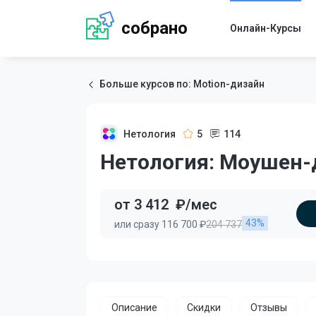
собрано
Онлайн-Курсы
Больше курсов по: Motion-дизайн
Нетология
5
114
Нетология: Моушен-д
от 3 412
₽/мес
43%
или сразу 116 700 ₽
204 737
Описание
Скидки
Отзывы