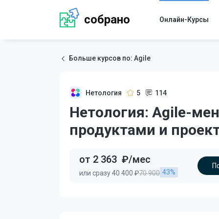
собрано
Онлайн-Курсы
Больше курсов по: Agile
Нетология
5
114
Нетология: Agile-ме
продуктами и проек
от 2 363
₽/мес
П
43%
или сразу 40 400 ₽
70 900