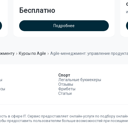
Бесплатно
и
Подробнее
джменту
Курсы по Agile
Agile-менеджмент: управление продукт
Спорт
ы
Легальные букмекеры
Отзывы
рсы
Фрибеты
Статьи
сть в сфере IT. Сервис предоставляет онлайн-услуги по подбору онлай
тобы предоставить пользователям больше возможностей при посещении