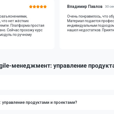
Владимир Павлов
30 се
 разъяснениями,
Очень понравилось, что о
 что нет жёстких
Материал подается профес
темпе. Платформа простая
индивидуальным подходом.
вно. Сейчас прохожу курс
нашел недостатков. Приятн
 модуль по ручному
gile-менеджмент: управление продукт
: управление продуктами и проектами?