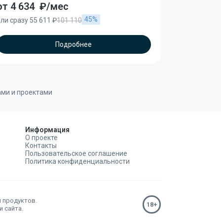
от 4 634
₽/мес
от 3 903
45%
ли сразу 55 611 ₽
101 110
или сразу 89
Подробнее
ами и проектами
Информация
О проекте
Контакты
Пользовательское соглашение
Политика конфиденциальности
н продуктов.
 сайта.