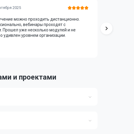
Алексей
нтября 2025
бучение можно проходить дистанционно.
Курс оказ
сионально, вебинары проходят с
упрощена и
 Прошел уже несколько модулей и не
копировани
о удивлен уровнем организации.
Маркетинг
вывод — о
ами и проектами