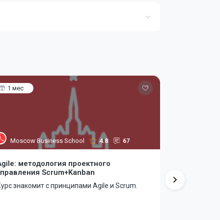
1 мес
4 мес
Moscow Business School
4.8
67
Нетолог
Agile: методология проектного
Основы фи
управления Scrum+Kanban
бизнеса
урс знакомит с принципами Agile и Scrum.
За 4 месяца
бизнес-план
дело с нуля.