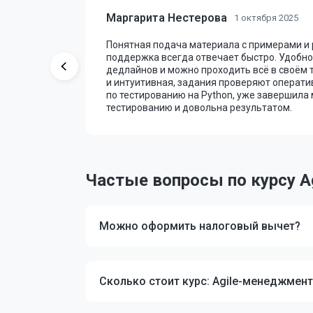
Маргарита Нестерова
1 октября 2025
 уроки и
Понятная подача материала с примерами и
 проверка
поддержка всегда отвечает быстро. Удобно,
ую
дедлайнов и можно проходить всё в своём 
с помог
и интуитивная, задания проверяют операти
 взять
по тестированию на Python, уже завершила
тестированию и довольна результатом.
Частые вопросы по курсу A
Можно оформить налоговый вычет?
Сколько стоит курс: Agile-менеджмент