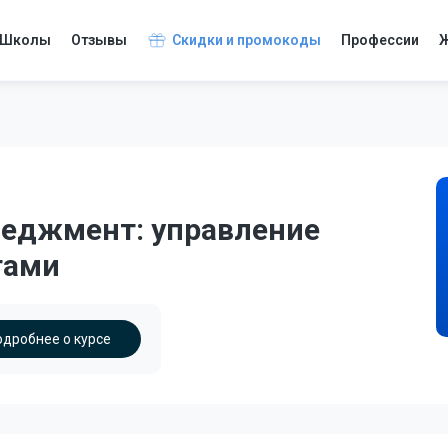
Школы
Отзывы
Скидки и промокоды
Профессии
Ж
неджмент: управление
тами
одробнее о курсе