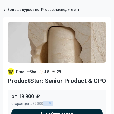
Больше курсов по: Product-менеджмент
ProductStar
4.8
29
ProductStar: Senior Product & CPO
от 19 900
₽
50%
старая цена
39 800
Подробнее о курсе