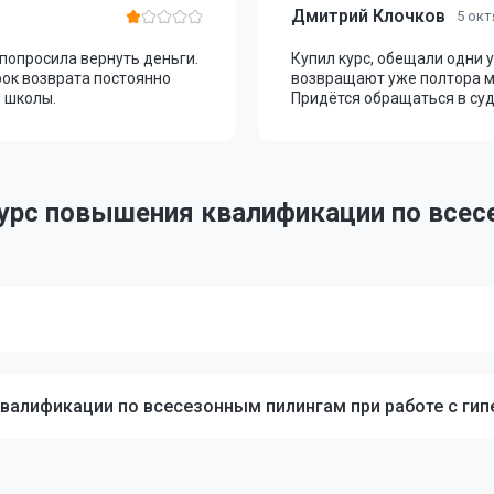
Дмитрий Клочков
5 окт
попросила вернуть деньги.
Купил курс, обещали одни 
рок возврата постоянно
возвращают уже полтора м
 школы.
Придётся обращаться в суд
Курс повышения квалификации по всес
й
квалификации по всесезонным пилингам при работе с ги