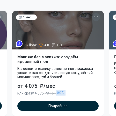
1 мес
Skillbox
4.8
101
Макияж без макияжа: создаём
идеальный нюд
Вы освоите технику естественного макияжа:
с
узнаете, как создать сияющую кожу, лёгкий
макияж глаз, губ и бровей.
от 4 075
₽/мес
50%
или сразу 4 075 ₽
8 151
и
Подробнее