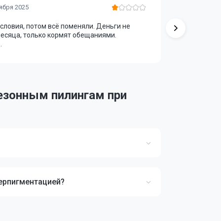
Лариса Л
ября 2025
условия, потом всё поменяли. Деньги не
Не рекомен
есяца, только кормят обещаниями.
менеджер у
.
началось.
езонным пилингам при
перпигментацией?