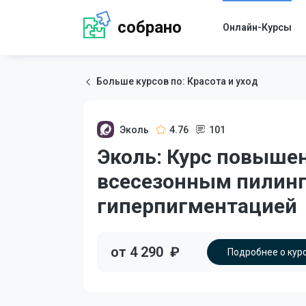
собрано
Онлайн-Курсы
Больше курсов по: Красота и уход
Эколь
4.76
101
Эколь: Курс повыше
всесезонным пилинг
гиперпигментацией
от 4 290
₽
Подробнее о кур