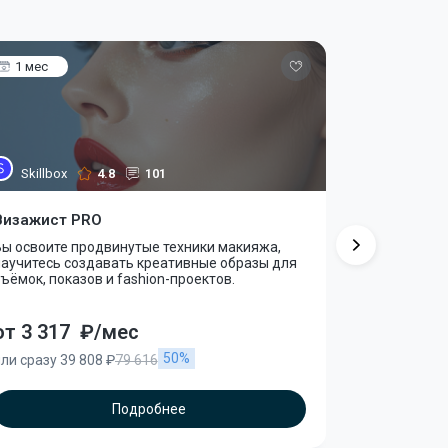
1 мес
3 мес
Skillbox
4.8
101
Skillbox
Визажист PRO
Стилист п
Вы освоите продвинутые техники макияжа,
Вы освоите 
научитесь создавать креативные образы для
укладки, пр
ъёмок, показов и fashion-проектов.
создавать о
начать карь
от 3 317
₽/мес
от 2 987
50%
ли сразу 39 808 ₽
79 616
или сразу 35
Подробнее