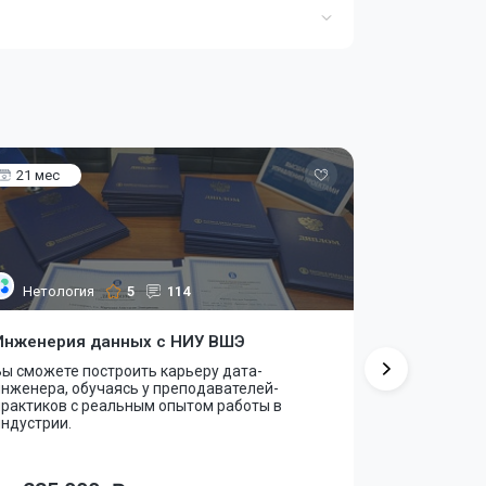
21 мес
4 мес
Нетология
5
114
Skillbox
Инженерия данных с НИУ ВШЭ
Математик
ы сможете построить карьеру дата-
Вы освоите 
нженера, обучаясь у преподавателей-
теории веро
практиков с реальным опытом работы в
Science.
ндустрии.
от 3 468