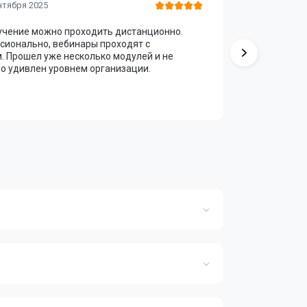
Алексей
нтября 2025
бучение можно проходить дистанционно.
Курс оказ
сионально, вебинары проходят с
упрощена и
 Прошел уже несколько модулей и не
копировани
о удивлен уровнем организации.
Маркетинг
вывод — о