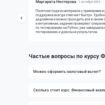
Маргарита Нестерова
1 октября 2025
 уроки и
Понятная подача материала с примерами и
 проверка
поддержка всегда отвечает быстро. Удобно,
ую
дедлайнов и можно проходить всё в своём 
с помог
и интуитивная, задания проверяют операти
 взять
по тестированию на Python, уже завершила
тестированию и довольна результатом.
Частые вопросы по курсу 
Можно оформить налоговый вычет?
Сколько стоит курс: Финансовый анал