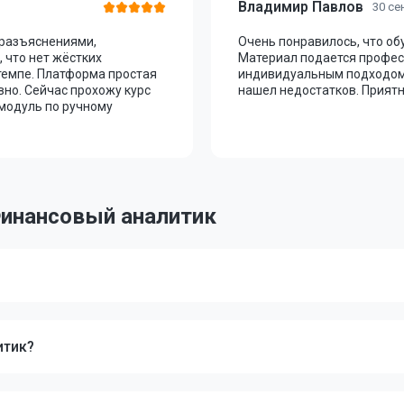
Владимир Павлов
30 се
 разъяснениями,
Очень понравилось, что о
 что нет жёстких
Материал подается профес
темпе. Платформа простая
индивидуальным подходом.
вно. Сейчас прохожу курс
нашел недостатков. Приятн
 модуль по ручному
Финансовый аналитик
итик?