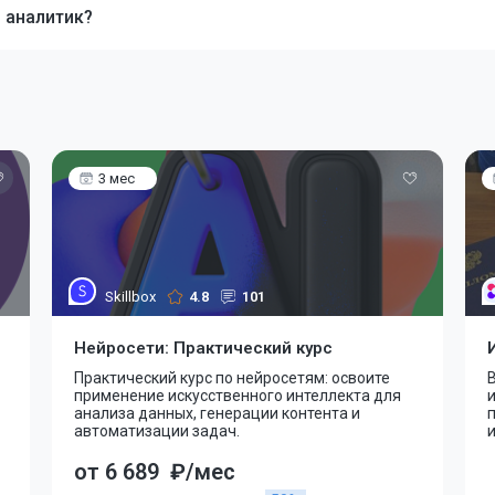
 аналитик?
3 мес
Skillbox
4.8
101
Нейросети: Практический курс
Практический курс по нейросетям: освоите
В
применение искусственного интеллекта для
и
анализа данных, генерации контента и
автоматизации задач.
и
от 6 689
₽/мес