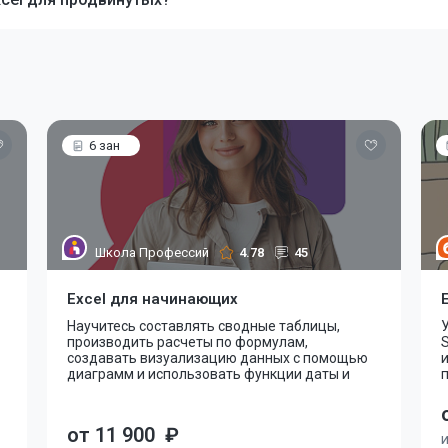
6 зан
Школа Профессий
4.78
45
Excel для начинающих
Научитесь составлять сводные таблицы,
У
производить расчеты по формулам,
S
создавать визуализацию данных с помощью
диаграмм и использовать функции даты и
п
от 11 900
₽
и