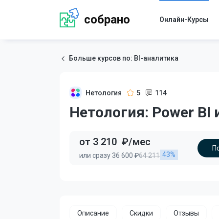
собрано
Онлайн-Курсы
Больше курсов по: BI-аналитика
Нетология
5
114
Нетология: Power BI 
от 3 210
₽/мес
П
43%
или сразу 36 600 ₽
64 211
Описание
Скидки
Отзывы