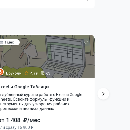
1 мес
4 мес
Бруноям
4.79
65
GeekBrai
Excel и Google Таблицы
Excel и Go
глубленный курс по работе с Excel и Google
Онлайн-курс
heets. Освоите формулы, функции и
работу с фо
инструменты для ускорения рабочих
визуализац
роцессов и анализа данных.
от 772
от 1 408
₽/мес
или сразу 23
ли сразу 16 900 ₽