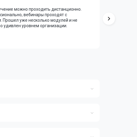
бучение можно проходить дистанционно.
Курс оказ
сионально, вебинары проходят с
упрощена и
 Прошел уже несколько модулей и не
копировани
о удивлен уровнем организации.
Маркетинг
вывод — о