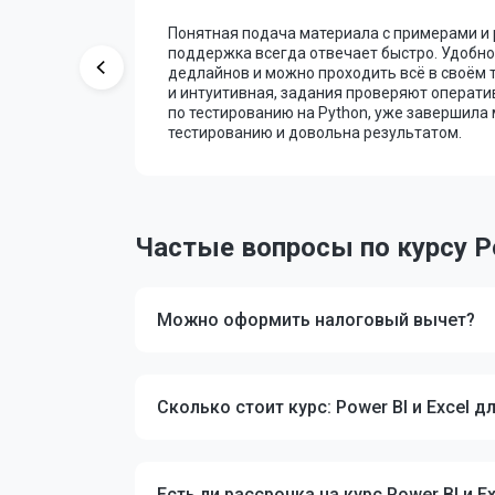
 уроки и
Понятная подача материала с примерами и
 проверка
поддержка всегда отвечает быстро. Удобно,
ую
дедлайнов и можно проходить всё в своём 
с помог
и интуитивная, задания проверяют операти
 взять
по тестированию на Python, уже завершила
тестированию и довольна результатом.
Частые вопросы по курсу Po
Можно оформить налоговый вычет?
Сколько стоит курс: Power BI и Excel 
Есть ли рассрочка на курс Power BI и 