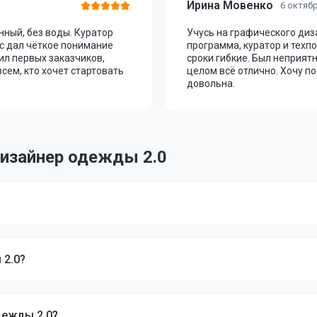
Ирина Мовенко
6 октяб
нный, без воды. Куратор
Учусь на графического диз
с дал чёткое понимание
программа, куратор и тех
ил первых заказчиков,
сроки гибкие. Был неприят
сем, кто хочет стартовать
целом всё отлично. Хочу п
довольна.
Дизайнер одежды 2.0
 2.0?
дежды 2.0?