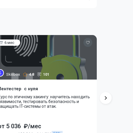
6 мес
10 мес
Skillbox
4.8
101
Skillbox
3D-художн
Пентестер с нуля
Вы освоите 
урс по этичному хакингу: научитесь находить
в Unreal Eng
язвимости, тестировать безопасность и
материалам
ащищать IT-системы от атак.
от 5 036
₽/мес
от 7 359