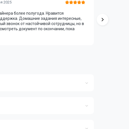
Регина Т
ря 2025
айнера более полугода. Нравится
Курс «Moti
поддержка. Домашние задания интересные,
финансах.
ный звонок от настойчивой сотрудницы, но в
суховата. 
осмотреть документ по окончании, пока
поддержив
Учиться н