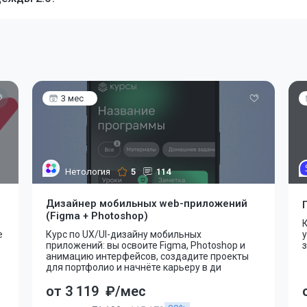
3 мес
Нетология
5
114
Дизайнер мобильных web-приложений
(Figma + Photoshop)
К
е
Курс по UX/UI-дизайну мобильных
у
приложений: вы освоите Figma, Photoshop и
з
анимацию интерфейсов, создадите проекты
для портфолио и начнёте карьеру в ди
от 3 119
₽/мес