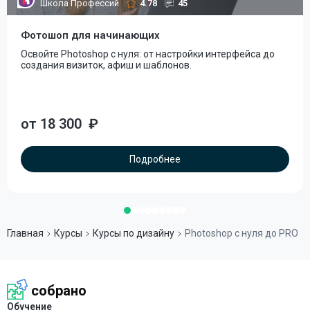
Школа Профессий
4.78
45
Фотошоп для начинающих
Освойте Photoshop с нуля: от настройки интерфейса до
создания визиток, афиш и шаблонов.
от 18 300
₽
Подробнее
Главная
Курсы
Курсы по дизайну
Photoshop с нуля до PRO
собрано
Обучение