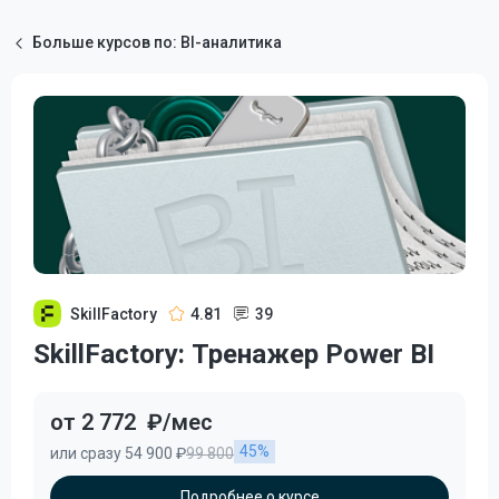
Больше курсов по: BI-аналитика
SkillFactory
4.81
39
SkillFactory: Тренажер Power BI
от 2 772
₽/мес
45%
или сразу 54 900 ₽
99 800
Подробнее о курсе