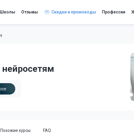
Школы
Отзывы
Скидки и промокоды
Профессии
Ж
т
о нейросетям
рсе
Похожие курсы
FAQ