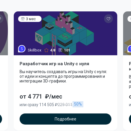
3 мес
Skillbox
4.8
101
Разработчик игр на Unity с нуля
Вы научитесь создавать игры на Unity с нуля:
от идеи и концепта до программирования и
В
интеграции 3D-графики.
я
р
от 4 771
₽/мес
50%
или сразу 114 505 ₽
229 011
и
Подробнее