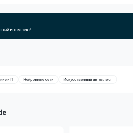
нный интеллект!
ие и IT
Нейронные сети
Искусственный интеллект
de