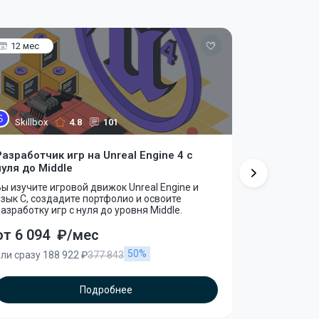
12 мес
10 мес
Skillbox
4.8
101
GeekBrai
Разработчик игр на Unreal Engine 4 с
Разработчи
нуля до Middle
Онлайн-курс
программиро
ы изучите игровой движок Unreal Engine и
зык C, создадите портфолио и освоите
азработку игр с нуля до уровня Middle.
от 6 094
₽/мес
от 5 219
50%
ли сразу 188 922 ₽
377 843
или сразу 1
Подробнее