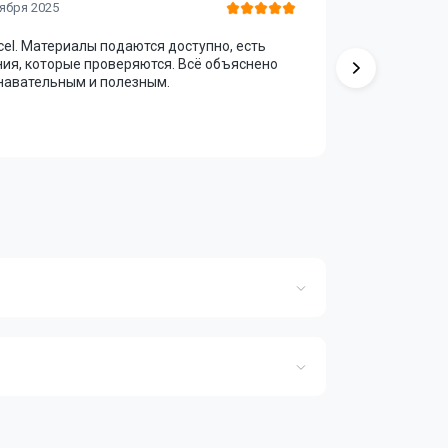
DmitryKa
ября 2025
cel. Материалы подаются доступно, есть
Смотрел и
ия, которые проверяются. Всё объяснено
полезных 
знавательным и полезным.
производя
вопросов н
высокая, о