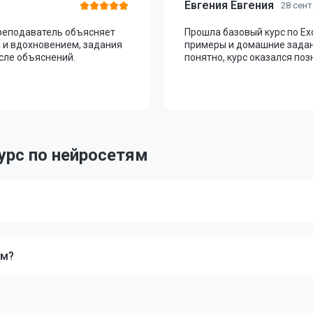
Евгения Евгения
28 сент
преподаватель объясняет
Прошла базовый курс по Ex
й и вдохновением, задания
примеры и домашние задан
сле объяснений.
понятно, курс оказался по
урс по нейросетям
ям?