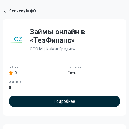
К списку МФО
Займы онлайн в
«ТезФинанс»
ООО МФК «МигКредит»
0
Есть
0
Подробнее