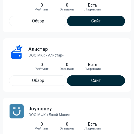
0
0
Есть
Обзор
Сайт
Алистар
ООО МКК «Алистар»
0
0
Есть
Обзор
Сайт
Joymoney
ООО МФК «Джой Мани»
0
0
Есть