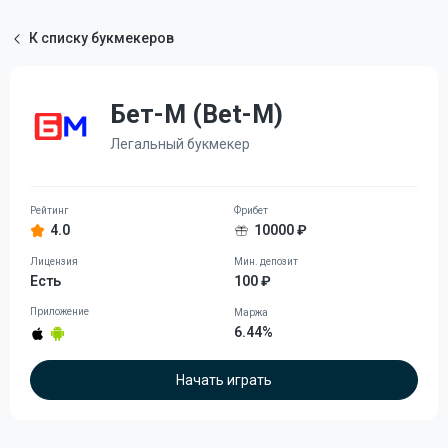
К списку букмекеров
Бет-М (Bet-M)
Легальный букмекер
4.0
10000 ₽
Есть
100 ₽
6.44%
Начать играть