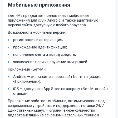
Мобильные приложения
«Бет-М» предлагает полноценные мобильные
приложения для iOS и Android, а также адаптивную
версию сайта, доступную с любого браузера.
Возможности мобильной версии:
регистрация и авторизация;
прохождение идентификации;
пополнение счёта и вывод средств;
заключение пари и получение выигрышей.
Приложение «Бет-М»:
Android — скачивается через сайт bet-m.ru (раздел
«Приложения»);
iOS — доступно в App Store по запросу «Бет-М: онлайн
ставки».
Приложение работает стабильно, оптимизировано под
современные устройства и поддерживает ставки 24/7.
Единственный минус — ограниченное количество
видеотрансляций (в основном настольный теннис и