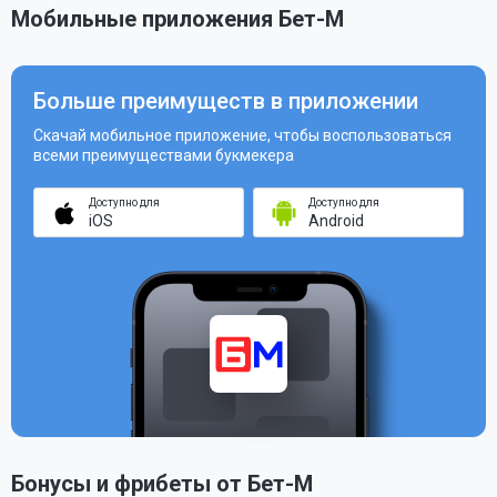
Мобильные приложения Бет-М
Больше преимуществ в приложении
Скачай мобильное приложение, чтобы воспользоваться
всеми преимуществами букмекера
Доступно для
Доступно для
iOS
Android
Бонусы и фрибеты от Бет-М