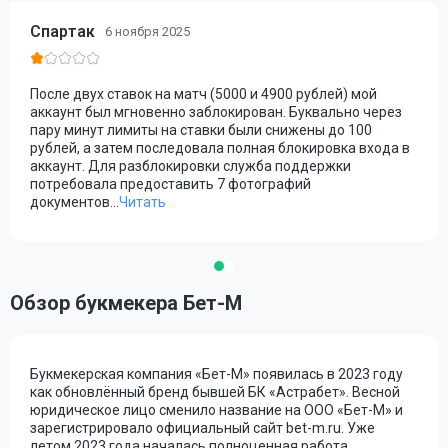
Спартак
6 ноября 2025
После двух ставок на матч (5000 и 4900 рублей) мой
аккаунт был мгновенно заблокирован. Буквально через
пару минут лимиты на ставки были снижены до 100
рублей, а затем последовала полная блокировка входа в
аккаунт. Для разблокировки служба поддержки
потребовала предоставить 7 фотографий
документов.
..
Читать
Обзор букмекера Бет-М
Букмекерская компания «Бет-М» появилась в 2023 году
как обновлённый бренд бывшей БК «Астрабет». Весной
юридическое лицо сменило название на ООО «Бет-М» и
зарегистрировало официальный сайт bet-m.ru. Уже
летом 2023 года началась полноценная работа