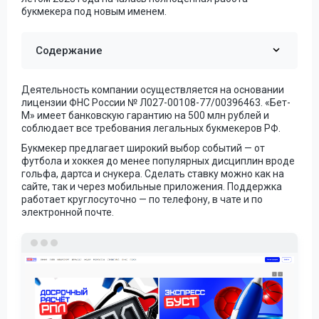
букмекера под новым именем.
Содержание
Деятельность компании осуществляется на основании
лицензии ФНС России № Л027-00108-77/00396463. «Бет-
М» имеет банковскую гарантию на 500 млн рублей и
соблюдает все требования легальных букмекеров РФ.
Букмекер предлагает широкий выбор событий — от
футбола и хоккея до менее популярных дисциплин вроде
гольфа, дартса и снукера. Сделать ставку можно как на
сайте, так и через мобильные приложения. Поддержка
работает круглосуточно — по телефону, в чате и по
электронной почте.