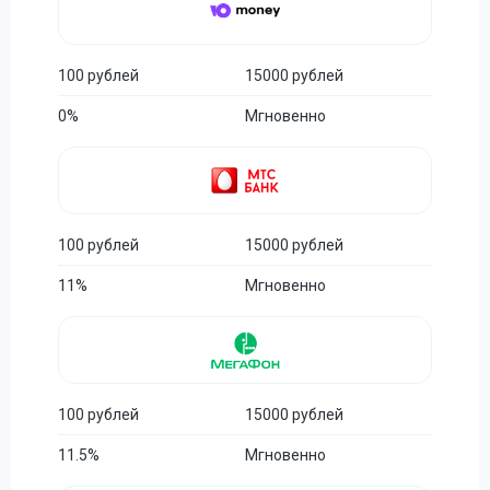
100 рублей
15000 рублей
0%
Мгновенно
100 рублей
15000 рублей
11%
Мгновенно
100 рублей
15000 рублей
11.5%
Мгновенно