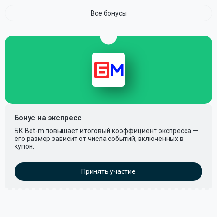
Все бонусы
Бонус на экспресс
БК Bet-m повышает итоговый коэффициент экспресса —
его размер зависит от числа событий, включённых в
купон.
Принять участие