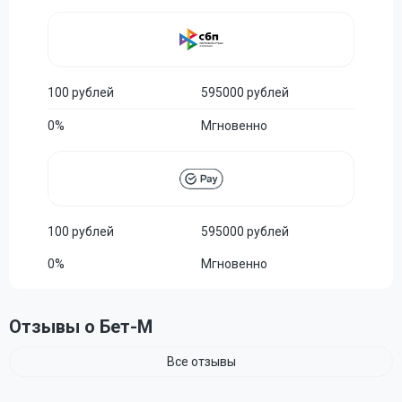
100 рублей
595000 рублей
0%
Мгновенно
100 рублей
595000 рублей
0%
Мгновенно
Отзывы о Бет-М
Все отзывы