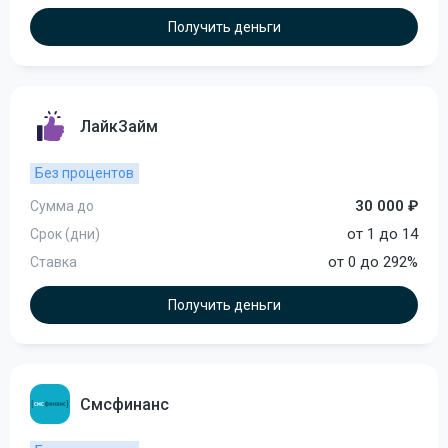
Получить деньги
ЛайкЗайм
Без процентов
30 000 ₽
Сумма до
от 1 до 14
Срок (дни)
от 0 до 292%
Ставка
Получить деньги
Смсфинанс