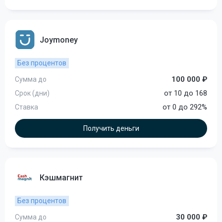
Joymoney
Без процентов
100 000 ₽
Сумма до
от 10 до 168
Срок (дни)
от 0 до 292%
Ставка
Получить деньги
Кэшмагнит
Без процентов
30 000 ₽
Сумма до