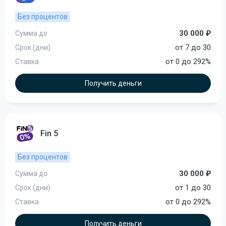
Без процентов
30 000 ₽
Сумма до
от 7 до 30
Срок (дни)
от 0 до 292%
Ставка
Получить деньги
Fin 5
Без процентов
30 000 ₽
Сумма до
от 1 до 30
Срок (дни)
от 0 до 292%
Ставка
Получить деньги