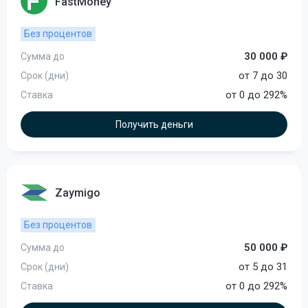
FastMoney
Без процентов
30 000 ₽
Сумма до
от 7 до 30
Срок (дни)
от 0 до 292%
Ставка
Получить деньги
Zaymigo
Без процентов
50 000 ₽
Сумма до
от 5 до 31
Срок (дни)
от 0 до 292%
Ставка