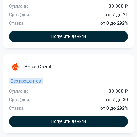
30 000 ₽
Сумма до
от 7 до 21
Срок (дни)
от 0 до 292%
Ставка
Получить деньги
Belka Credit
Без процентов
30 000 ₽
Сумма до
от 7 до 30
Срок (дни)
от 0 до 292%
Ставка
Получить деньги