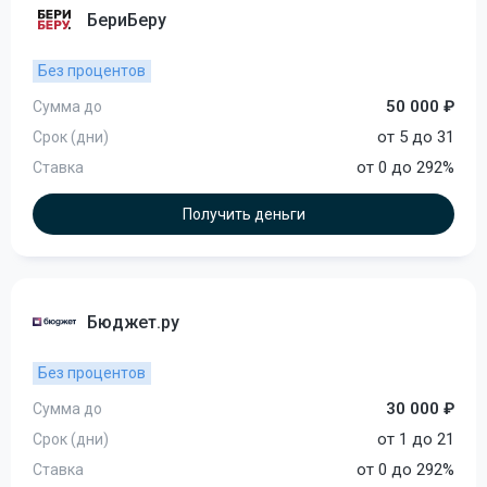
БериБеру
Без процентов
50 000 ₽
Сумма до
от 5 до 31
Срок (дни)
от 0 до 292%
Ставка
Получить деньги
Бюджет.ру
Без процентов
30 000 ₽
Сумма до
от 1 до 21
Срок (дни)
от 0 до 292%
Ставка