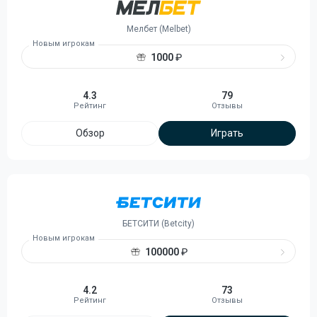
Мелбет (Melbet)
1000
₽
4.3
79
Обзор
Играть
БЕТСИТИ (Betcity)
100000
₽
4.2
73