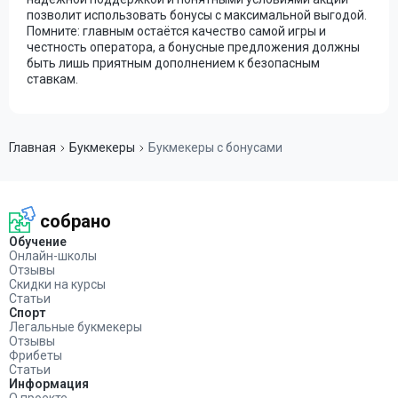
позволит использовать бонусы с максимальной выгодой.
Помните: главным остаётся качество самой игры и
честность оператора, а бонусные предложения должны
быть лишь приятным дополнением к безопасным
ставкам.
Главная
Букмекеры
Букмекеры с бонусами
собрано
Обучение
Онлайн-школы
Отзывы
Скидки на курсы
Статьи
Спорт
Легальные букмекеры
Отзывы
Фрибеты
Статьи
Информация