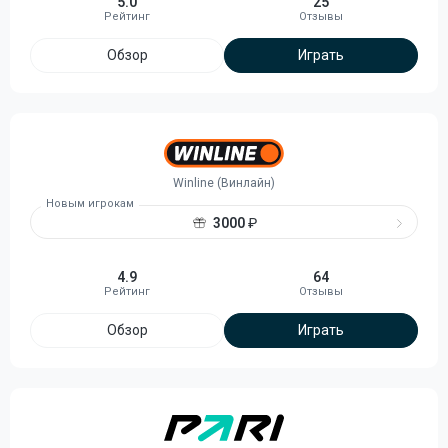
5.0
25
Обзор
Играть
Winline (Винлайн)
3000
₽
4.9
64
Обзор
Играть